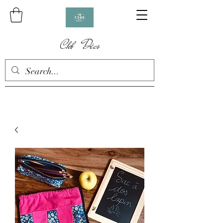
Chb Déco