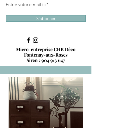
S'abonner
Micro-entreprise CHB Déco
Fontenay-aux-Roses
Siren :
904 913 647