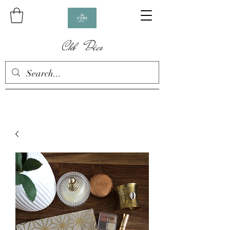
Chb Déco