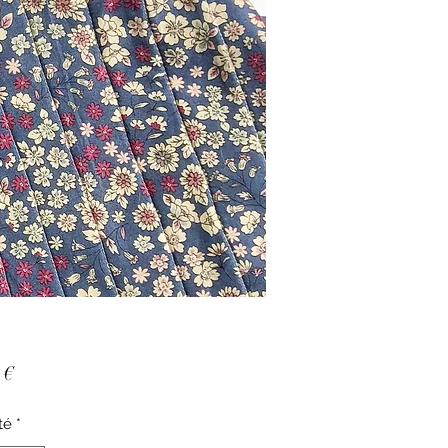
Prix
 €
té
*