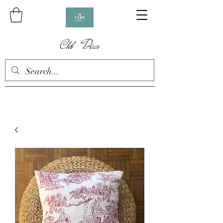
Chb Déco