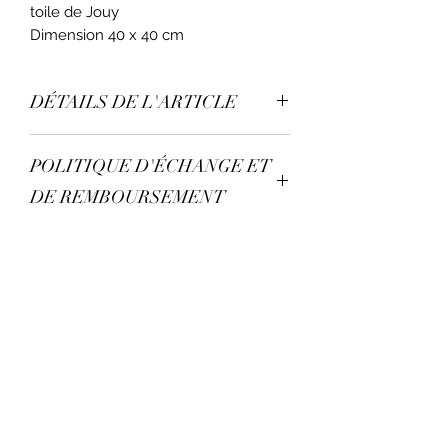
toile de Jouy
Dimension 40 x 40 cm
DÉTAILS DE L'ARTICLE
Housse de tissu en toile de Jouy
POLITIQUE D'ÉCHANGE ET
Dim.40x40 cm
Tissu se lave en machine à 40°
DE REMBOURSEMENT
Voir page FAQ
CONDITION DE LIVRAISON
Voir page FAQ
PRIX
Prix hors rembourrage