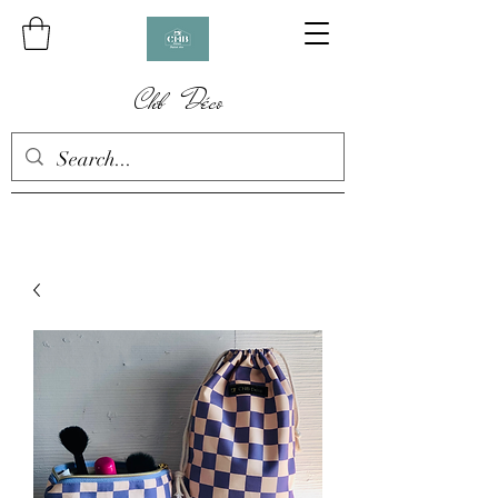
Chb Déco