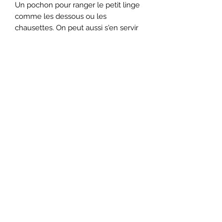
Un pochon pour ranger le petit linge
comme les dessous ou les
chausettes. On peut aussi s'en servir
comme rangement de linges sales
lors de retour de voyage.
La trousse de toilette éléments
indispensable à tous les voyages
Restons en contact
Envoyer