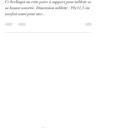
Charlotte Brou
30 déc. 2021
1 min de lecture
23ème jour, 23 ème cadeau
Ce berlingot ou cette poire à support pour tablette avec
sa housse assortie. Dimension tablette : 19x11,5 cm
parfait aussi pour une...