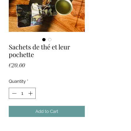
Sachets de thé et leur
pochette
Price
€20.00
Quantity
*
Add to Cart
2 sachets de thé lavables avec leur