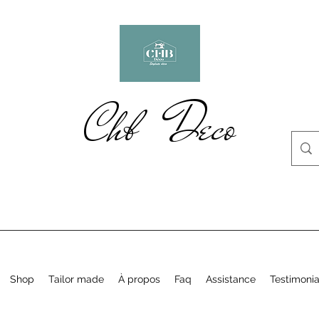
Chb Deco
Shop
Tailor made
À propos
Faq
Assistance
Testimonia