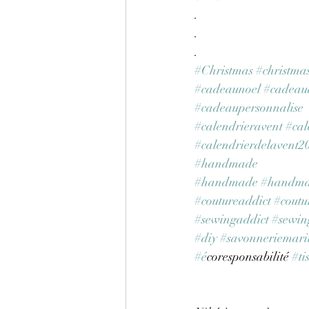
.
.
.
#Christmas
#christma
#cadeaunoel
#cadeau
#cadeaupersonnalise
#calendrieravent
#cal
#calendrierdelavent2
#handmade
#handmade
#handma
#coutureaddict
#coutu
#sewingaddict
#sewin
#diy
#savonneriemari
#e
́coresponsabilité 
#ti