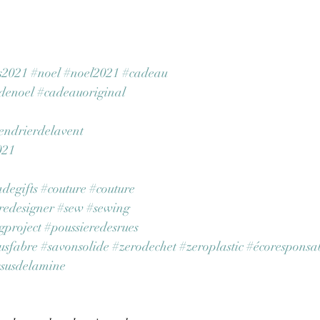
s2021
#noel
#noel2021
#cadeau
denoel
#cadeauoriginal
endrierdelavent
021
degifts
#couture
#couture
redesigner
#sew
#sewing
gproject
#poussieredesrues
usfabre
#savonsolide
#zerodechet
#zeroplastic
#écoresponsa
ssusdelamine