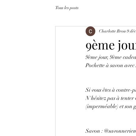
Tous les posts
Charlotte Brou
9 déc
9ème jou
9ème jour, 9ème cade
Pochette à savon avec 
Si vous êtes à contre-p
N'hésitez pas à tenter
(imperméable) et son g
Savon : @savonneriem