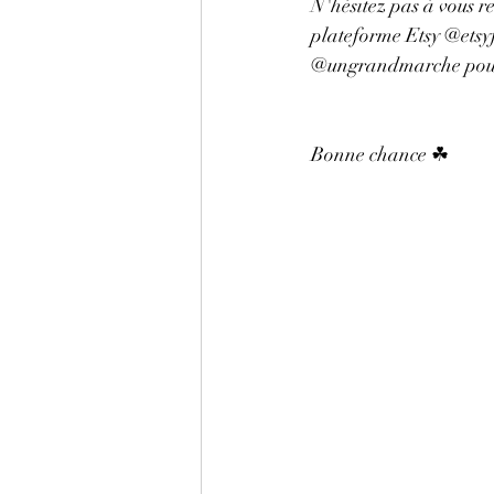
N'hésitez pas à vous r
plateforme Etsy @etsy
@ungrandmarche pour v
Bonne chance ☘