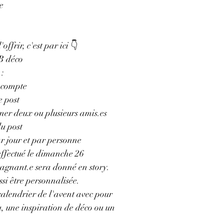
e 
offrir, c'est par ici 👇
B déco
: 
 compte
e post
ner deux ou plusieurs amis.es
u post
r jour et par personne
 effectué le dimanche 26
agnant.e sera donné en story.
si être personnalisée.
calendrier de l'avent avec pour
, une inspiration de déco ou un