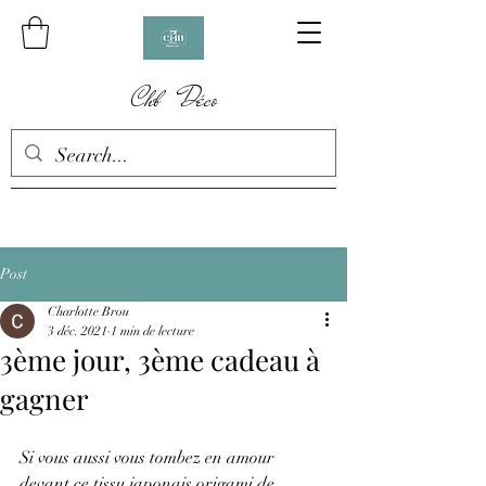
Chb Déco
Post
Charlotte Brou
3 déc. 2021
1 min de lecture
3ème jour, 3ème cadeau à
gagner
Si vous aussi vous tombez en amour 
devant ce tissu japonais origami de 