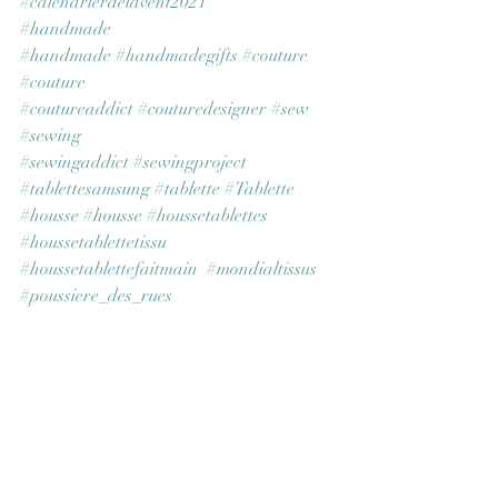
#calendrierdelavent2021
#handmade
#handmade
#handmadegifts
#couture
#couture
#coutureaddict
#couturedesigner
#sew
#sewing
#sewingaddict
#sewingproject
#tablettesamsung
#tablette
#Tablette
#housse
#housse
#houssetablettes
#houssetablettetissu
#houssetablettefaitmain
#mondialtissus
#poussiere_des_rues